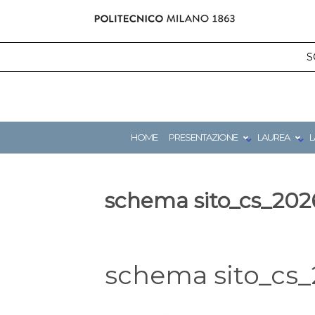
Salta
al
contenuto
S
HOME
PRESENTAZIONE
LAUREA
L
schema sito_cs_202
schema sito_cs