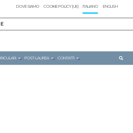
DOVE SIAMO
COOKIE POLICY (UE)
ITALIANO
ENGLISH
NE
RRICULARI
POST-LAUREA
CONTATTI