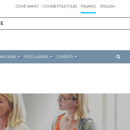
DOVE SIAMO
COOKIE POLICY (UE)
ITALIANO
ENGLISH
NE
RRICULARI
POST-LAUREA
CONTATTI