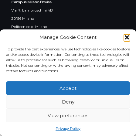
Campus Milano Bovisa
Via R. Lambruschini 4B
20156 Milano
Politecnico di Milano
Campus Cremona
Manage Cookie Consent
Via Sesto 39/41
To provide the best experiences, we use technologies like cookies to store
26100 Cremona
and/or access device information. Consenting to these technologies will
allow us to process data such as browsing behavior or unique IDs on
this site. Not consenting or withdrawing consent, may adversely affect
certain features and functions.
Social
Accept
Instagram
LinkedIn
YouTube
Facebook
Twitter
Deny
View preferences
Italiano
English
Privacy Policy